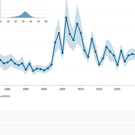
0
10
20
30
40
50
60
1990
1995
2000
2005
2010
2015
2020
un (2026).