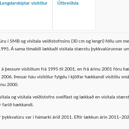
Lengdarskiptar vísitölur
Útbreiðsla
úru í SMB og vísitala veiðistofnsins (30 cm og lengri) féllu um me
 1995. Á sama tímabili lækkaði vísitala stærstu þykkvalúrunnar u
ru á þessum vísitölum frá 1995 til 2001, en frá árinu 2001 fóru 
2006. Þessar háu vísitölur fylgdu í kjölfar hækkandi vísitölu smá
rinu 2000.
itala og vísitala veiðistofns sveiflast og lækkað en vísitala stærs
 farið hækkandi.
ar þykkvalúru var í hámarki árið 2011. Eftir lækkun árin 2011–20