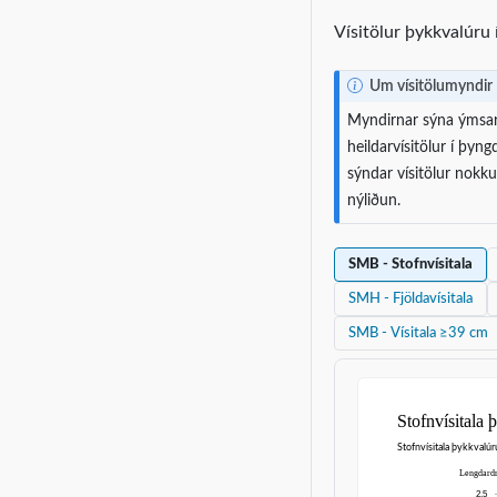
Vísitölur þykkvalúru
N
Um vísitölumyndir
o
Myndirnar sýna ýmsar 
t
heildarvísitölur í þyn
e
sýndar vísitölur nokku
nýliðun.
SMB - Stofnvísitala
SMH - Fjöldavísitala
SMB - Vísitala ≥39 cm
Stofnvísitala
Lengdardr
2.5