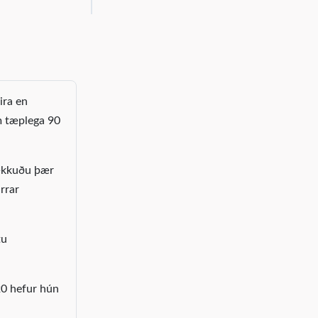
ira en
m tæplega 90
hækkuðu þær
rrar
tu
20 hefur hún