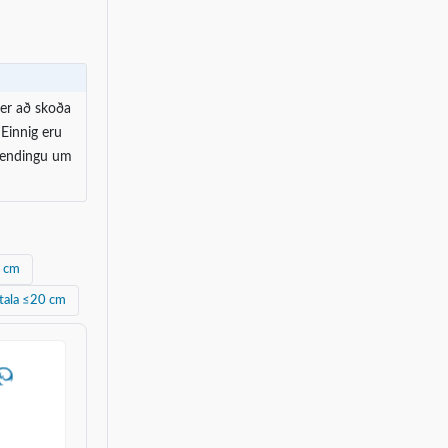
 er að skoða
 Einnig eru
sbendingu um
0 cm
itala ≤20 cm