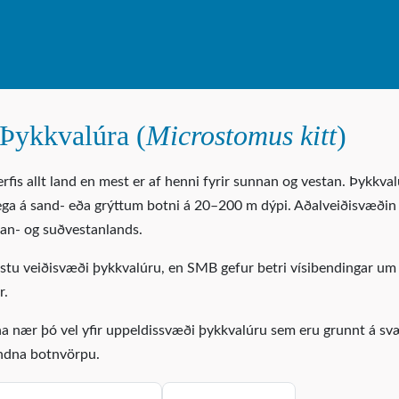
Þykkvalúra (
Microstomus kitt
)
fis allt land en mest er af henni fyrir sunnan og vestan. Þykkva
ega á sand- eða grýttum botni á 20–200 m dýpi. Aðalveiðisvæðin
stan- og suðvestanlands.
tu veiðisvæði þykkvalúru, en SMB gefur betri vísibendingar um 
r.
 nær þó vel yfir uppeldissvæði þykkvalúru sem eru grunnt á s
undna botnvörpu.