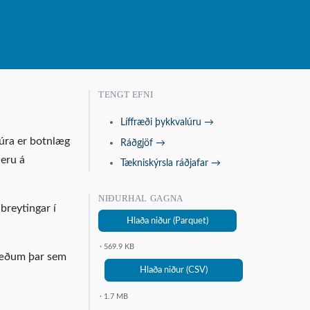
TENGT EFNI
Líffræði þykkvalúru →
lúra er botnlæg
Ráðgjöf →
 eru á
Tækniskýrsla ráðjafar →
NIÐURHAL GAGNA
breytingar í
Hlaða niður (Parquet)
· 569.9 KB
væðum þar sem
Hlaða niður (CSV)
· 1.7 MB