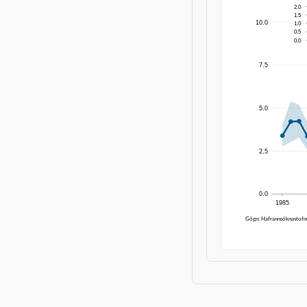
2.0
1.5
10.0
1.0
0.5
0.0
7.5
5.0
2.5
0.0
1985
Gögn: Hafrannsóknastofn