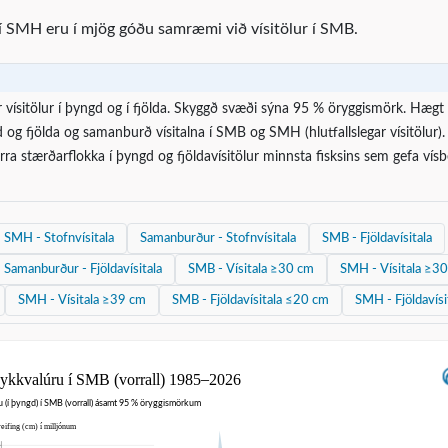
 í SMH eru í mjög góðu samræmi við vísitölur í SMB.
vísitölur í þyngd og í fjölda. Skyggð svæði sýna 95 % öryggismörk. Hægt
gd og fjölda og samanburð vísitalna í SMB og SMH (hlutfallslegar vísitölur).
rra stærðarflokka í þyngd og fjöldavísitölur minnsta fisksins sem gefa ví
SMH - Stofnvísitala
Samanburður - Stofnvísitala
SMB - Fjöldavísitala
Samanburður - Fjöldavísitala
SMB - Vísitala ≥30 cm
SMH - Vísitala ≥3
SMH - Vísitala ≥39 cm
SMB - Fjöldavísitala ≤20 cm
SMH - Fjöldavís
 þykkvalúru í SMB (vorrall) 1985–2026
Stofnvísitala þykkvalúru (í þyngd) í SMB (vorrall) ásamt 95 % öryggismörkum
eifing (cm) í milljónum