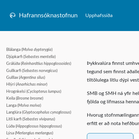
Hafrannsóknastofnun
Upphafssíða
Blálanga (
Molva dypterygia
)
Djúpkarfi (
Sebastes mentella
)
Þykkvalúra finnst umhver
Grálúða (
Reinhardtius hippoglossoides
)
Gullkarfi (
Sebastes norvegicus
)
tegund sem finnst aðall
Gulllax (
Argentina silus
)
tiltölulega litlu dýpi ve
Hlýri (
Anarhichas minor
)
Hrognkelsi (
Cyclopterus lumpus
)
SMB og SMH ná yfir hels
Keila (
Brosme brosme
)
fjölda og lífmassa henna
Langa (
Molva molva
)
Langlúra (
Glyptocephalus cynoglossus
)
Hvorug stofnmælinganna
Litli karfi (
Sebastes viviparus
)
erfitt er að nota hefðb
Lúða (
Hippoglossus hippoglossus
)
Lýsa (
Merlangius merlangus
)