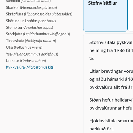
Sandkoli (
Limanda limanda
)
Stofnvísitölur
Skarkoli (
Pleuronectes platessa
)
Skrápflúra (
Hippoglossoides platessoides
)
Skötuselur
Lophius piscatorius
Steinbítur (
Anarhichas lupus
)
Stórkjafta (
Lepidorhombus whiffiagonis
)
Tindaskata (
Amblyraja radiata
)
Stofnvísitala þykkval
Ufsi (
Pollachius virens
)
helming frá 1986 til
Ýsa (
Melanogrammus aeglefinus
)
%.
Þorskur (
Gadus morhua
)
Þykkvalúra (
Microstomus kitt
)
Litlar breytingar vo
og náðu hámarki árið 
þykkvalúru allt frá á
Síðan hefur heildarvís
þykkvalúrunnar hefur
Fjöldavísitala smárr
hækkað ört.