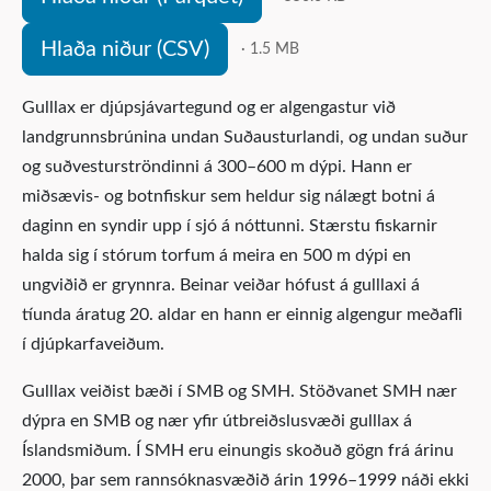
Hlaða niður (CSV)
· 1.5 MB
Gulllax er djúpsjávartegund og er algengastur við
landgrunnsbrúnina undan Suðausturlandi, og undan suður
og suðvesturströndinni á 300–600 m dýpi. Hann er
miðsævis- og botnfiskur sem heldur sig nálægt botni á
daginn en syndir upp í sjó á nóttunni. Stærstu fiskarnir
halda sig í stórum torfum á meira en 500 m dýpi en
ungviðið er grynnra. Beinar veiðar hófust á gulllaxi á
tíunda áratug 20. aldar en hann er einnig algengur meðafli
í djúpkarfaveiðum.
Gulllax veiðist bæði í SMB og SMH. Stöðvanet SMH nær
dýpra en SMB og nær yfir útbreiðslusvæði gulllax á
Íslandsmiðum. Í SMH eru einungis skoðuð gögn frá árinu
2000, þar sem rannsóknasvæðið árin 1996–1999 náði ekki