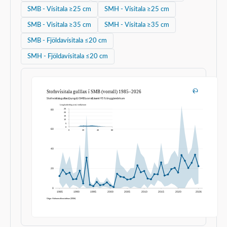
SMB - Vísitala ≥25 cm
SMH - Vísitala ≥25 cm
SMB - Visitala ≥35 cm
SMH - Vísitala ≥35 cm
SMB - Fjöldavísitala ≤20 cm
SMH - Fjöldavísitala ≤20 cm
Stofnvísitala gulllax í SMB (vorrall) 1985–2026
Stofnvísitala gulllax (í þyngd) í SMB (vorrall) ásamt 95 % öryggismörkum
Lengdardreifing (cm) í milljónum
25
80
20
15
10
5
0
60
0
20
40
60
40
20
0
1985
1990
1995
2000
2005
2010
2015
2020
2026
Gögn: Hafrannsóknastofnun (2026).