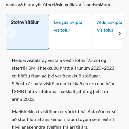
nema að hluta yfir útbreiðslu gulllax á Íslandsmiðum.
Stofnvísitölur
Lengdarskiptar
Aldursskiptar
vísitölur
vísitölur
‹
›
Heildarvísitala og vísitala veiðistofns (25 cm og
stærri) í SMH hækkuðu hratt á árunum 2020–2023
en höfðu fram að því verið nokkuð stöðugar.
Síðustu ár hafa vísitölurnar lækkað en eru enn háar.
Í SMB hafa vísitölurnar hækkað jafnt og þétt frá
árinu 2002.
Mæliskekkja í vísitölum er yfirleitt há. Ástæðan er sú
að stór hluti aflans kemur í fáum togum sem leiðir til
tilviljanakenndra sveiflna frá ári til árs.