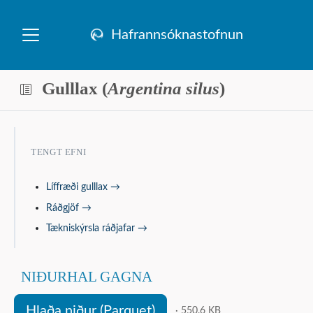
Hafrannsóknastofnun
Gulllax (
Argentina silus
)
TENGT EFNI
Líffræði gulllax →
Ráðgjöf →
Tækniskýrsla ráðjafar →
NIÐURHAL GAGNA
Hlaða niður (Parquet)
· 550.6 KB