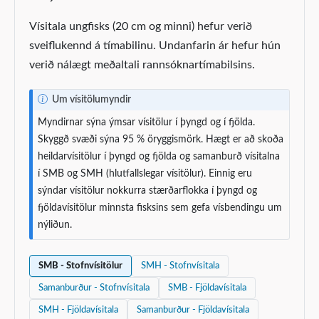
Vísitala ungfisks (20 cm og minni) hefur verið
sveiflukennd á tímabilinu. Undanfarin ár hefur hún
verið nálægt meðaltali rannsóknartímabilsins.
N
Um vísitölumyndir
o
Myndirnar sýna ýmsar vísitölur í þyngd og í fjölda.
t
Skyggð svæði sýna 95 % öryggismörk. Hægt er að skoða
e
heildarvísitölur í þyngd og fjölda og samanburð vísitalna
í SMB og SMH (hlutfallslegar vísitölur). Einnig eru
sýndar vísitölur nokkurra stærðarflokka í þyngd og
fjöldavísitölur minnsta fisksins sem gefa vísbendingu um
nýliðun.
SMB - Stofnvísitölur
SMH - Stofnvísitala
Samanburður - Stofnvísitala
SMB - Fjöldavísitala
SMH - Fjöldavísitala
Samanburður - Fjöldavísitala