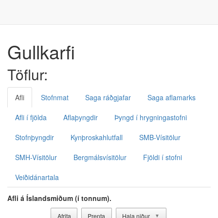
Gullkarfi
Töflur:
Afli
Stofnmat
Saga ráðgjafar
Saga aflamarks
Afli í fjölda
Aflaþyngdir
Þyngd í hrygningastofni
Stofnþyngdir
Kynþroskahlutfall
SMB-Vísitölur
SMH-Vísitölur
Bergmálsvísitölur
Fjöldi í stofni
Veiðidánartala
Afli á Íslandsmiðum (í tonnum).
Afrita
Prenta
Hala niður
▼