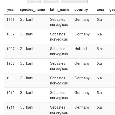
year
species_name
latin_name
country
area
ge
1906
Gullkarfi
Sebastes
Germany
5.a
norvegicus
1907
Gullkarfi
Sebastes
Germany
5.a
norvegicus
1907
Gullkarfi
Sebastes
Holland
5.a
norvegicus
1908
Gullkarfi
Sebastes
Germany
5.a
norvegicus
1909
Gullkarfi
Sebastes
Germany
5.a
norvegicus
1910
Gullkarfi
Sebastes
Germany
5.a
norvegicus
1911
Gullkarfi
Sebastes
Germany
5.a
norvegicus